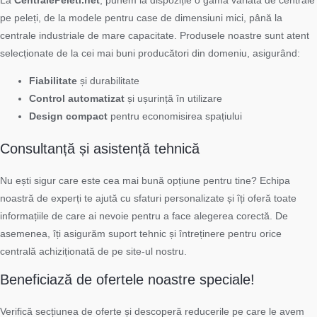
La
CentralePeleti.net
, punem la dispoziție o gamă variată de centrale
pe peleți, de la modele pentru case de dimensiuni mici, până la
centrale industriale de mare capacitate. Produsele noastre sunt atent
selecționate de la cei mai buni producători din domeniu, asigurând:
Fiabilitate
și durabilitate
Control automatizat
și ușurință în utilizare
Design compact
pentru economisirea spațiului
Consultanță și asistență tehnică
Nu ești sigur care este cea mai bună opțiune pentru tine? Echipa
noastră de experți te ajută cu sfaturi personalizate și îți oferă toate
informațiile de care ai nevoie pentru a face alegerea corectă. De
asemenea, îți asigurăm suport tehnic și întreținere pentru orice
centrală achiziționată de pe site-ul nostru.
Beneficiază de ofertele noastre speciale!
Verifică secțiunea de oferte și descoperă reducerile pe care le avem