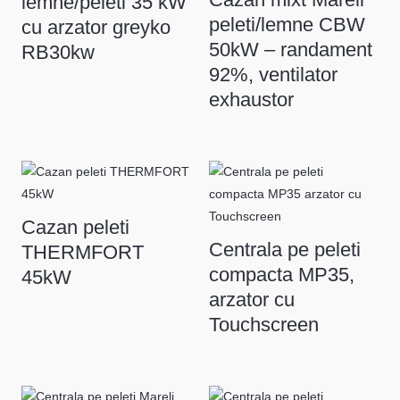
lemne/peleti 35 kW
peleti/lemne CBW
cu arzator greyko
50kW – randament
RB30kw
92%, ventilator
exhaustor
Cazan peleti
Centrala pe peleti
THERMFORT
compacta MP35,
45kW
arzator cu
Touchscreen