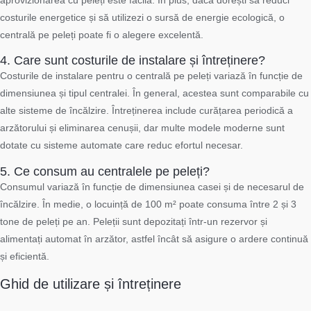
aprovizionarea cu peleți este facilă. În plus, dacă dorești să reduci
costurile energetice și să utilizezi o sursă de energie ecologică, o
centrală pe peleți poate fi o alegere excelentă.
4. Care sunt costurile de instalare și întreținere?
Costurile de instalare pentru o centrală pe peleți variază în funcție de
dimensiunea și tipul centralei. În general, acestea sunt comparabile cu
alte sisteme de încălzire. Întreținerea include curățarea periodică a
arzătorului și eliminarea cenușii, dar multe modele moderne sunt
dotate cu sisteme automate care reduc efortul necesar.
5. Ce consum au centralele pe peleți?
Consumul variază în funcție de dimensiunea casei și de necesarul de
încălzire. În medie, o locuință de 100 m² poate consuma între 2 și 3
tone de peleți pe an. Peleții sunt depozitați într-un rezervor și
alimentați automat în arzător, astfel încât să asigure o ardere continuă
și eficientă.
Ghid de utilizare și întreținere