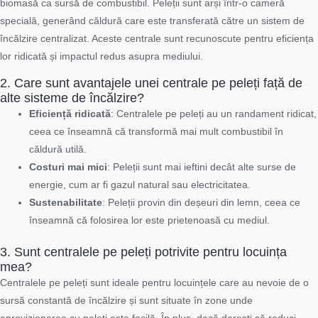
biomasă ca sursă de combustibil. Peleții sunt arși într-o cameră
specială, generând căldură care este transferată către un sistem de
încălzire centralizat. Aceste centrale sunt recunoscute pentru eficiența
lor ridicată și impactul redus asupra mediului.
2. Care sunt avantajele unei centrale pe peleți față de
alte sisteme de încălzire?
Eficiență ridicată
: Centralele pe peleți au un randament ridicat,
ceea ce înseamnă că transformă mai mult combustibil în
căldură utilă.
Costuri mai mici
: Peleții sunt mai ieftini decât alte surse de
energie, cum ar fi gazul natural sau electricitatea.
Sustenabilitate
: Peleții provin din deșeuri din lemn, ceea ce
înseamnă că folosirea lor este prietenoasă cu mediul.
3. Sunt centralele pe peleți potrivite pentru locuința
mea?
Centralele pe peleți sunt ideale pentru locuințele care au nevoie de o
sursă constantă de încălzire și sunt situate în zone unde