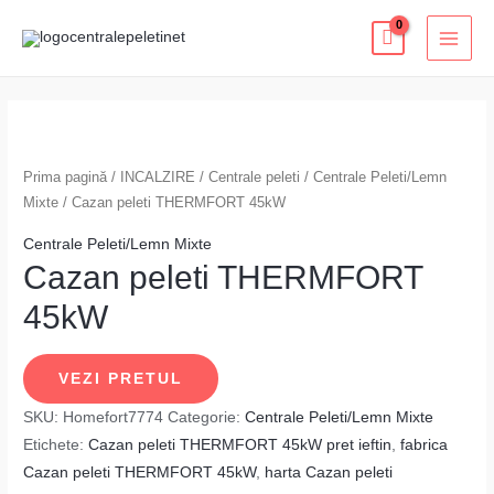
Skip
MAI
to
MEN
content
Prima pagină
/
INCALZIRE
/
Centrale peleti
/
Centrale Peleti/Lemn
Mixte
/ Cazan peleti THERMFORT 45kW
Centrale Peleti/Lemn Mixte
Cazan peleti THERMFORT
45kW
VEZI PRETUL
SKU:
Homefort7774
Categorie:
Centrale Peleti/Lemn Mixte
Etichete:
Cazan peleti THERMFORT 45kW pret ieftin
,
fabrica
Cazan peleti THERMFORT 45kW
,
harta Cazan peleti