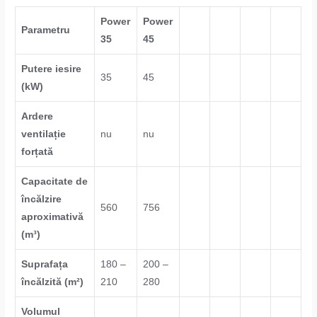
Power
Power
Parametru
35
45
Putere iesire
35
45
(kW)
Ardere
ventilație
nu
nu
forțată
Capacitate de
încălzire
560
756
aproximativă
(m³)
Suprafața
180 –
200 –
încălzită (m²)
210
280
Volumul