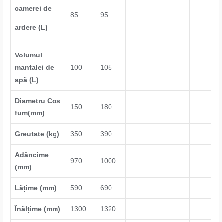
camerei de
85
95
ardere (L)
Volumul
mantalei de
100
105
apă (L)
Diametru Cos
150
180
fum(mm)
Greutate (kg)
350
390
Adâncime
970
1000
(mm)
Lățime (mm)
590
690
Înălțime (mm)
1300
1320