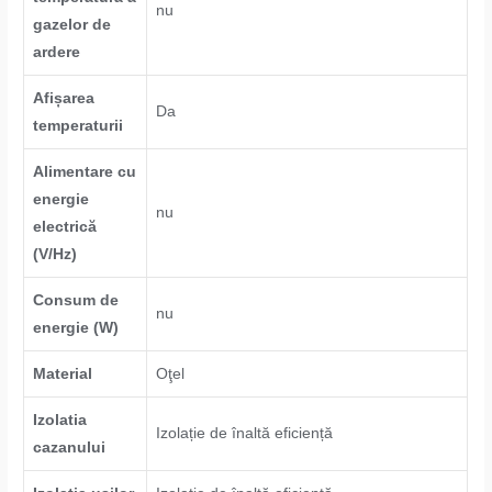
nu
gazelor de
ardere
Afișarea
Da
temperaturii
Alimentare cu
energie
nu
electrică
(V/Hz)
Consum de
nu
energie (W)
Material
Oţel
Izolatia
Izolație de înaltă eficiență
cazanului