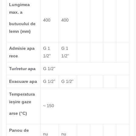
Lungimea
max. a
400
400
butucului de
lemn (mm)
Admisie apa
G 1
G 1
rece
1/2”
1/2”
Tur/retur apa
G 1/2”
Evacuare apa
G 1/2”
G 1/2”
Temperatura
ieșire gaze
~ 150
arse (°С)
Panou de
nu
nu