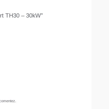
ort TH30 – 30kW”
ă comentez.