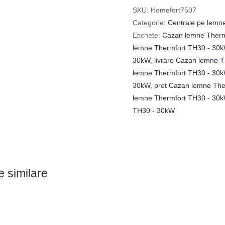
SKU:
Homefort7507
Categorie:
Centrale pe lemn
Etichete:
Cazan lemne Thermf
lemne Thermfort TH30 - 30
30kW
,
livrare Cazan lemne 
lemne Thermfort TH30 - 30
30kW
,
pret Cazan lemne The
lemne Thermfort TH30 - 30
TH30 - 30kW
 similare