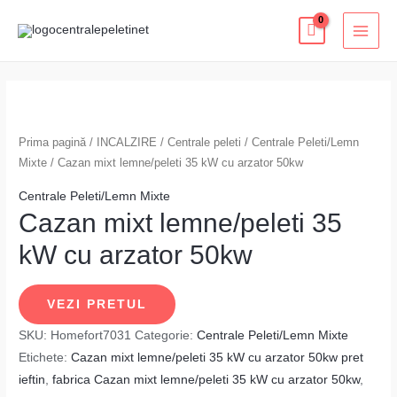
Skip
MAI
to
MEN
content
Prima pagină
/
INCALZIRE
/
Centrale peleti
/
Centrale Peleti/Lemn
Mixte
/ Cazan mixt lemne/peleti 35 kW cu arzator 50kw
Centrale Peleti/Lemn Mixte
Cazan mixt lemne/peleti 35
kW cu arzator 50kw
VEZI PRETUL
SKU:
Homefort7031
Categorie:
Centrale Peleti/Lemn Mixte
Etichete:
Cazan mixt lemne/peleti 35 kW cu arzator 50kw pret
ieftin
,
fabrica Cazan mixt lemne/peleti 35 kW cu arzator 50kw
,