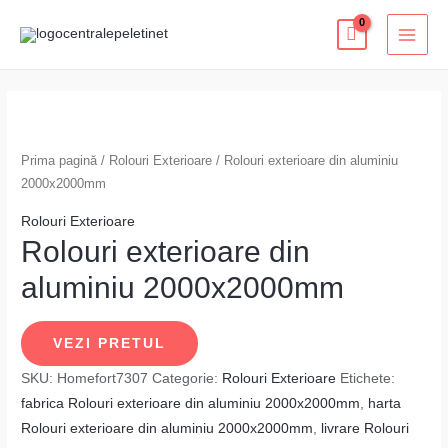
Skip
MAI
to
MEN
content
Prima pagină
/
Rolouri Exterioare
/ Rolouri exterioare din aluminiu
2000x2000mm
Rolouri Exterioare
Rolouri exterioare din
aluminiu 2000x2000mm
VEZI PRETUL
SKU:
Homefort7307
Categorie:
Rolouri Exterioare
Etichete:
fabrica Rolouri exterioare din aluminiu 2000x2000mm
,
harta
Rolouri exterioare din aluminiu 2000x2000mm
,
livrare Rolouri