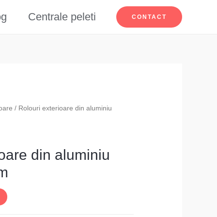
og
Centrale peleti
CONTACT
ioare
/ Rolouri exterioare din aluminiu
ioare din aluminiu
m