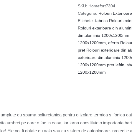
SKU:
Homefort7304
Categorie:
Rolouri Exterioare
Etichete:
fabrica Rolouri ex
Rolouri exterioare din alum
din aluminiu 1200x1200mm
,
1200x1200mm
,
oferta Rolou
pret Rolouri exterioare din
exterioare din aluminiu 12
1200x1200mm pret ieftin
,
sh
1200x1200mm
 umplute cu spuma poliuretanica pentru o izolare termica si fonica ca
ita umbrei pe care o fac in casa, iar iarna constituie o importanta bar
lor! Ele pot fi dotate cu yala sau cu sistem de autoblocare- protectie a