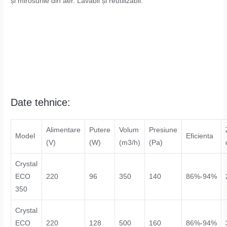
și mirosurile din aer. Lavabil și reutilizabil.
Date tehnice:
Alimentare
Putere
Volum
Presiune
Model
Eficienta
(V)
(W)
(m3/h)
(Pa)
Crystal
ECO
220
96
350
140
86%-94%
350
Crystal
ECO
220
128
500
160
86%-94%