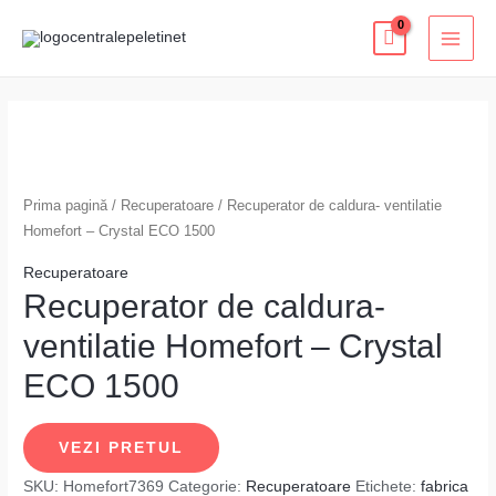
Skip
MAI
to
MEN
content
Prima pagină
/
Recuperatoare
/ Recuperator de caldura- ventilatie
Homefort – Crystal ECO 1500
Recuperatoare
Recuperator de caldura-
ventilatie Homefort – Crystal
ECO 1500
VEZI PRETUL
SKU:
Homefort7369
Categorie:
Recuperatoare
Etichete:
fabrica