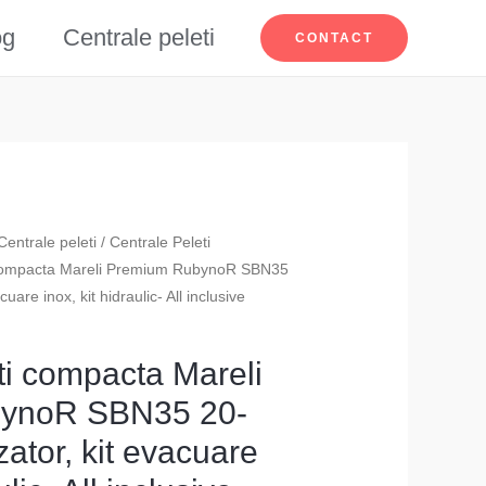
og
Centrale peleti
CONTACT
Centrale peleti
/
Centrale Peleti
 compacta Mareli Premium RubynoR SBN35
uare inox, kit hidraulic- All inclusive
ti compacta Mareli
ynoR SBN35 20-
zator, kit evacuare