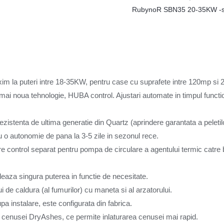
RubynoR SBN35 20-35KW -sta
m la puteri intre 18-35KW, pentru case cu suprafete intre 120mp si
mai noua tehnologie, HUBA control. Ajustari automate in timpul functi
zistenta de ultima generatie din Quartz (aprindere garantata a peletilo
u o autonomie de pana la 3-5 zile in sezonul rece.
re control separat pentru pompa de circulare a agentului termic catre 
leaza singura puterea in functie de necesitate.
 de caldura (al fumurilor) cu maneta si al arzatorului.
a instalare, este configurata din fabrica.
a cenusei DryAshes, ce permite inlaturarea cenusei mai rapid.