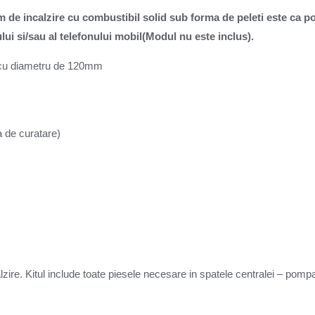
em de incalzire cu combustibil solid sub forma de peleti este ca 
ului si/sau al telefonului mobil(Modul nu este inclus).
re cu diametru de 120mm
a de curatare)
lzire. Kitul include toate piesele necesare in spatele centralei – pom