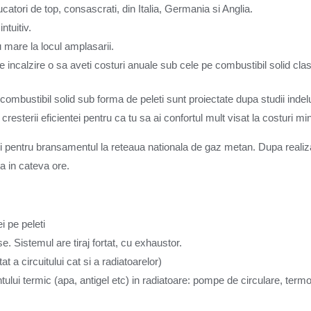
tori de top, consascrati, din Italia, Germania si Anglia.
ntuitiv.
mare la locul amplasarii.
 de incalzire o sa aveti costuri anuale sub cele pe combustibil solid cla
combustibil solid sub forma de peleti sunt proiectate dupa studii ind
 cresterii eficientei pentru ca tu sa ai confortul mult visat la costuri m
i pentru bransamentul la reteaua nationala de gaz metan. Dupa realizar
a in cateva ore.
 pe peleti
 Sistemul are tiraj fortat, cu exhaustor.
t a circuitului cat si a radiatoarelor)
lui termic (apa, antigel etc) in radiatoare: pompe de circulare, termos