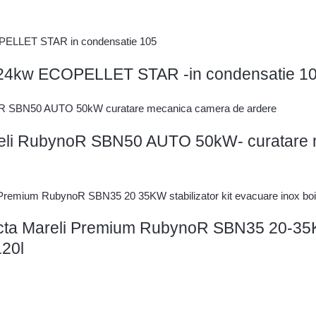
li 24kw ECOPELLET STAR -in condensatie 
areli RubynoR SBN50 AUTO 50kW- curatare
cta Mareli Premium RubynoR SBN35 20-35KW 
120l