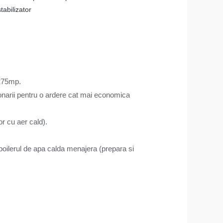
bilizator
 275mp.
onarii pentru o ardere cat mai economica
r cu aer cald).
boilerul de apa calda menajera (prepara si