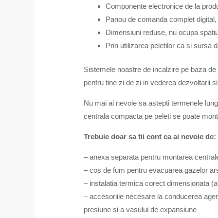
Componente electronice de la produca
Panou de comanda complet digital, i
Dimensiuni reduse, nu ocupa spatiu 
Prin utilizarea peletilor ca si sursa
Sistemele noastre de incalzire pe baza de 
pentru tine zi de zi in vederea dezvoltarii si
Nu mai ai nevoie sa astepti termenele lung
centrala compacta pe peleti se poate mont
Trebuie doar sa tii cont ca ai nevoie de:
– anexa separata pentru montarea centralei
– cos de fum pentru evacuarea gazelor arse.
– instalatia termica corect dimensionata (ata
– accesoriile necesare la conducerea agentu
presiune si a vasului de expansiune