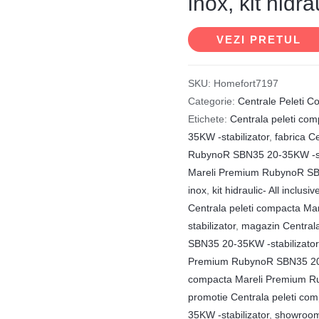
inox, kit hidra
VEZI PRETUL
SKU:
Homefort7197
Categorie:
Centrale Peleti 
Etichete:
Centrala peleti c
35KW -stabilizator
,
fabrica C
RubynoR SBN35 20-35KW -sta
Mareli Premium RubynoR SBN
inox
,
kit hidraulic- All inclusiv
Centrala peleti compacta M
stabilizator
,
magazin Central
SBN35 20-35KW -stabilizator
Premium RubynoR SBN35 20-
compacta Mareli Premium Ru
promotie Centrala peleti c
35KW -stabilizator
,
showroom