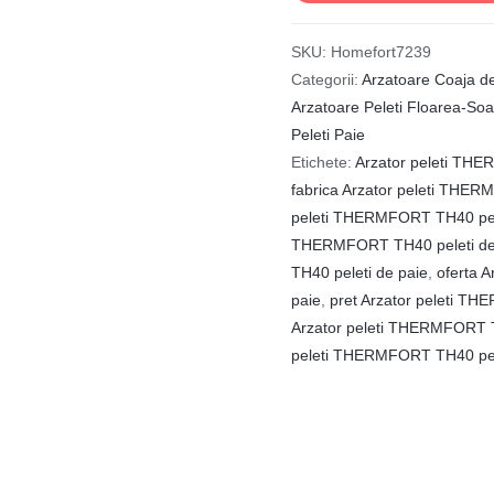
SKU:
Homefort7239
Categorii:
Arzatoare Coaja d
Arzatoare Peleti Floarea-Soa
Peleti Paie
Etichete:
Arzator peleti THER
fabrica Arzator peleti THER
peleti THERMFORT TH40 pel
THERMFORT TH40 peleti de
TH40 peleti de paie
,
oferta 
paie
,
pret Arzator peleti T
Arzator peleti THERMFORT T
peleti THERMFORT TH40 pel