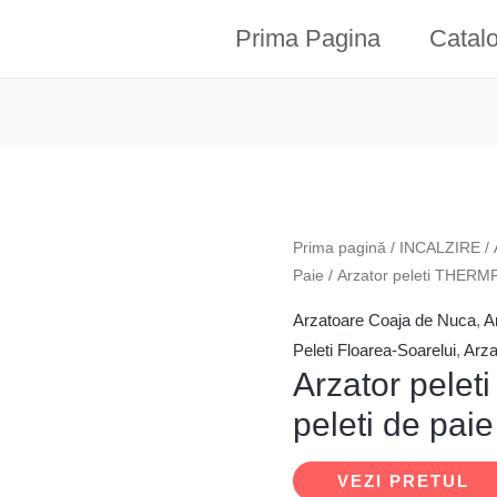
Prima Pagina
Catal
Prima pagină
/
INCALZIRE
/
Paie
/ Arzator peleti THERM
Arzatoare Coaja de Nuca
,
A
Peleti Floarea-Soarelui
,
Arza
Arzator pel
peleti de paie
VEZI PRETUL