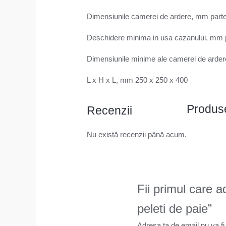
Dimensiunile camerei de ardere, mm partea
Deschidere minima in usa cazanului, mm p
Dimensiunile minime ale camerei de ardere
L x H x L, mm 250 x 250 x 400
Produse
Recenzii
Nu există recenzii până acum.
Fii primul care
peleti de paie”
Adresa ta de email nu va fi