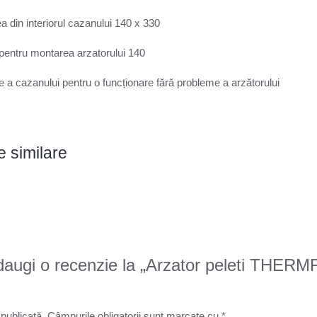
 din interiorul cazanului 140 x 330
entru montarea arzatorului 140
 a cazanului pentru o funcționare fără probleme a arzătorului
 similare
 adaugi o recenzie la „Arzator peleti THE
 publicată.
Câmpurile obligatorii sunt marcate cu
*