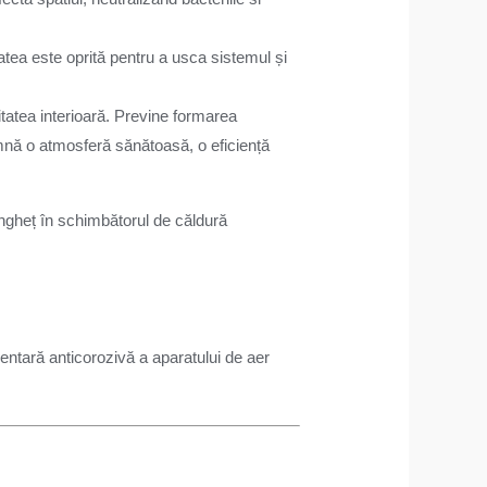
atea este oprită pentru a usca sistemul și
itatea interioară. Previne formarea
amnă o atmosferă sănătoasă, o eficiență
 îngheț în schimbătorul de căldură
mentară anticorozivă a aparatului de aer