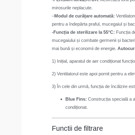
mirosurile neplacute.
–
Modul de curățare automată:
Ventilator
pentru a îndepărta praful, mucegaiul și bact
-Funcția de sterilizare la 55°C:
Funcția de
mucegaiului și combate germenii și bacteri
mai bună și economii de energie.
Autocur
1) Inițial, aparatul de aer condiționat func
2) Ventilatorul este apoi pornit pentru a el
3) În cele din urmă, funcția de încălzire est
Blue Fins:
Construcția specială a ar
condiționat.
Functii de filtrare