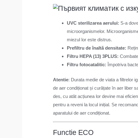
UVC sterilizarea aerului:
S-a doved
microorganismelor. Microorganismele 
miezul lor este distrus.
Prefiltru de înaltă densitate:
Rețin
Filtru HEPA (13) 3PLUS:
Combate e
Filtru fotocatalitic:
Împotriva bacter
Atentie
: Durata medie de viata a filtrelor 
de aer condiționat și curățate în aer liber s
des, cu atât acțiunea lor devine mai eficien
pentru a reveni la locul inițial. Se recoma
aparatului de aer condiționat.
Functie ECO