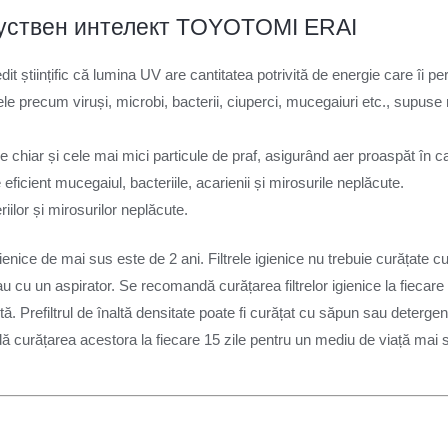
it științific că lumina UV are cantitatea potrivită de energie care îi p
precum viruși, microbi, bacterii, ciuperci, mucegaiuri etc., supuse radi
e chiar și cele mai mici particule de praf, asigurând aer proaspăt în 
ficient mucegaiul, bacteriile, acarienii și mirosurile neplăcute.
iilor și mirosurilor neplăcute.
igienice de mai sus este de 2 ani. Filtrele igienice nu trebuie curățate
au cu un aspirator. Se recomandă curățarea filtrelor igienice la fiecare 
tă. Prefiltrul de înaltă densitate poate fi curățat cu săpun sau detergen
ndă curățarea acestora la fiecare 15 zile pentru un mediu de viață ma