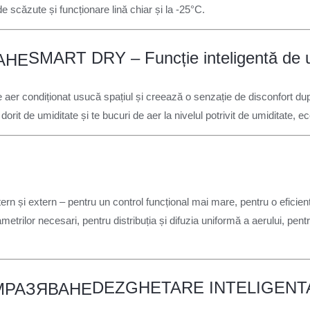
e scăzute și funcționare lină chiar și la -25°C.
SMART DRY – Funcție inteligentă de u
e aer condiționat usucă spațiul și creează o senzație de disconfort dup
it de umiditate și te bucuri de aer la nivelul potrivit de umiditate, e
ntern și extern – pentru un control funcțional mai mare, pentru o efi
etrilor necesari, pentru distribuția și difuzia uniformă a aerului, pen
DEZGHETARE INTELIGENT