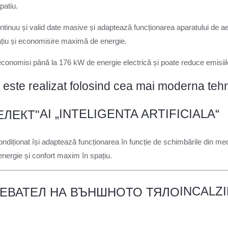
patiu.
ntinuu și valid date masive și adaptează funcționarea aparatului de ae
ațiu și economisire maximă de energie.
economisi până la 176 kW de energie electrică și poate reduce emisii
 este realizat folosind cea mai moderna teh
AI „INTELIGENTA ARTIFICIALA“
 condiționat își adaptează funcționarea în funcție de schimbările din mediu
energie și confort maxim în spațiu.
INCALZ