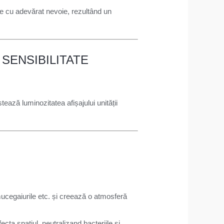
te cu adevărat nevoie, rezultând un
 SENSIBILITATE
tează luminozitatea afișajului unității
mucegaiurile etc. și creează o atmosferă
fecta spatiul, neutralizand bacteriile si