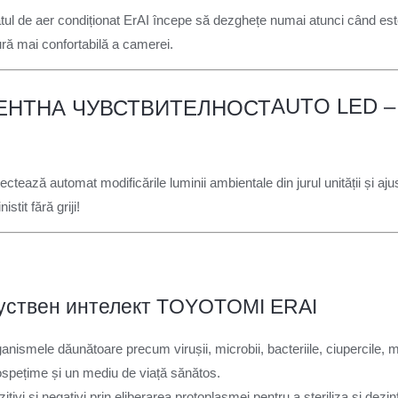
atul de aer condiționat ErAI începe să dezghețe numai atunci când es
ă mai confortabilă a camerei.
AUTO LED –
ctează automat modificările luminii ambientale din jurul unității și ajus
stit fără griji!
nismele dăunătoare precum virușii, microbii, bacteriile, ciupercile, 
ospețime și un mediu de viață sănătos.
zitivi si negativi prin eliberarea protoplasmei pentru a steriliza si dezin