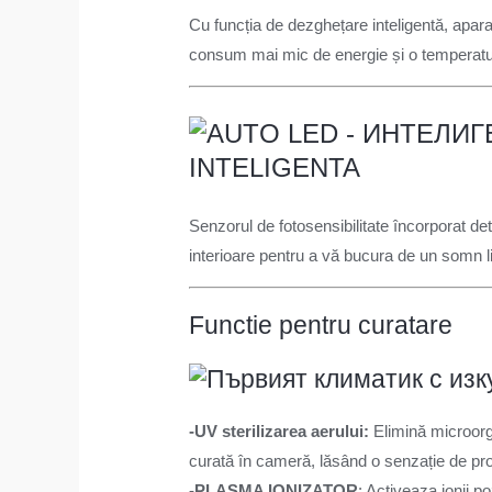
Cu funcția de dezghețare inteligentă, apar
consum mai mic de energie și o temperatur
INTELIGENTA
Senzorul de fotosensibilitate încorporat dete
interioare pentru a vă bucura de un somn lini
Functie pentru curatare
-UV sterilizarea aerului:
Elimină microorga
curată în cameră, lăsând o senzație de pr
-PLASMA IONIZATOR
: Activeaza ionii po