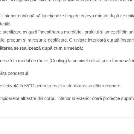
ul interior continuă să funcționeze timp de câteva minute după ce unit
eriile.
 sterilizare asigură îndepărtarea murdăriei, prafului și umezelii din un
ile, precum și mirosurile neplăcute. O unitate interioară curată înse
ățarea se realizează după cum urmează:
ționează în modul de răcire (Cooling) la un nivel ridicat și se formează
imina condensul
e activată la 55°C pentru a realiza sterilizarea unității interioare
ipioarelor albastre din corpul interior și exterior oferă protecție supli