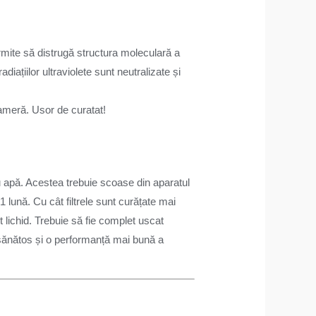
ermite să distrugă structura moleculară a
ațiilor ultraviolete sunt neutralizate și
cameră. Usor de curatat!
 cu apă. Acestea trebuie scoase din aparatul
1 lună. Cu cât filtrele sunt curățate mai
t lichid. Trebuie să fie complet uscat
i sănătos și o performanță mai bună a