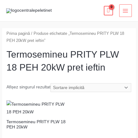
Skip
MAI
to
MEN
content
Prima pagină
/ Produse etichetate „Termosemineu PRITY PLW 18
PEH 20kW pret ieftin”
Termosemineu PRITY PLW
18 PEH 20kW pret ieftin
Afișez singurul rezultat
Termosemineu PRITY PLW 18
PEH 20kW