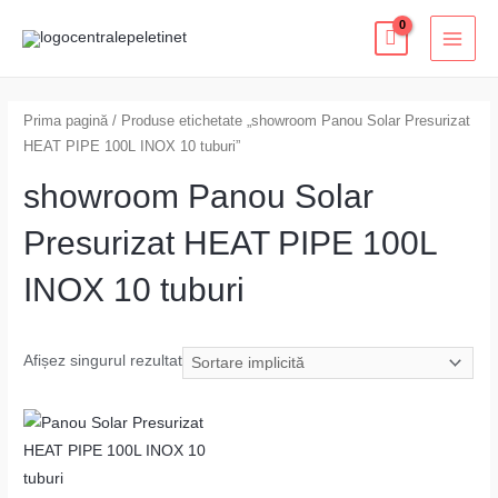
Skip
MAI
to
MEN
content
Prima pagină
/ Produse etichetate „showroom Panou Solar Presurizat
HEAT PIPE 100L INOX 10 tuburi”
showroom Panou Solar
Presurizat HEAT PIPE 100L
INOX 10 tuburi
Afișez singurul rezultat