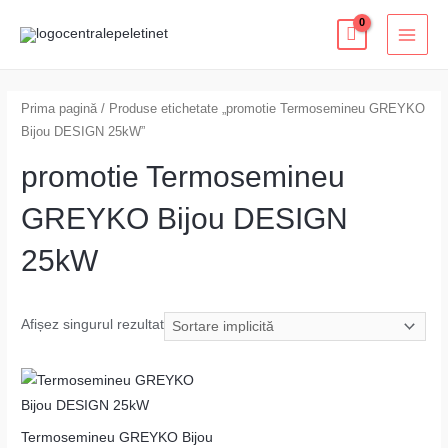
Skip
MAI
to
MEN
content
Prima pagină
/ Produse etichetate „promotie Termosemineu GREYKO
Bijou DESIGN 25kW”
promotie Termosemineu
GREYKO Bijou DESIGN
25kW
Afișez singurul rezultat
Termosemineu GREYKO Bijou