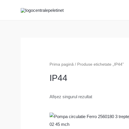
Skip
to
content
Prima pagină
/ Produse etichetate „IP44”
IP44
Afișez singurul rezultat