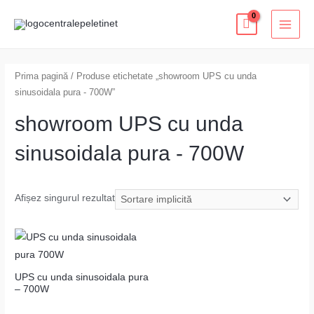
Skip
MAI
to
MEN
content
Prima pagină
/ Produse etichetate „showroom UPS cu unda
sinusoidala pura - 700W”
showroom UPS cu unda
sinusoidala pura - 700W
Afișez singurul rezultat
UPS cu unda sinusoidala pura
– 700W